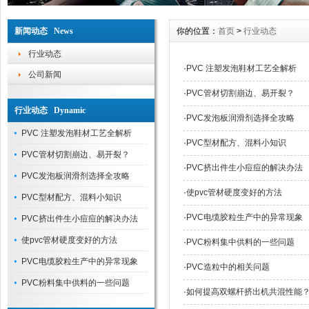
新闻动态 News
你的位置：
首页
>
行业动态
行业动态
·
PVC 注塑发泡鞋材工艺全解析
公司新闻
·
PVC管材切割崩边、易开裂？
行业动态 Dynamic
·
PVC发泡板润滑剂选择全攻略
PVC 注塑发泡鞋材工艺全解析
·
PVC型材配方、混料小知识
PVC管材切割崩边、易开裂？
·
PVC挤出件生小痘痘的解决办法
PVC发泡板润滑剂选择全攻略
·
使pvc管材硬度变好的方法
PVC型材配方、混料小知识
·
PVC电缆胶粒生产中的异常现象
PVC挤出件生小痘痘的解决办法
使pvc管材硬度变好的方法
·
PVC粉料集中供料的一些问题
PVC电缆胶粒生产中的异常现象
·
PVC造粒中的相关问题
PVC粉料集中供料的一些问题
·
如何提高双螺杆挤出机共混性能